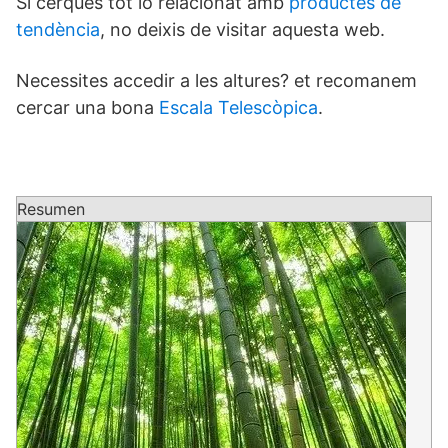
Si cerques tot lo relacionat amb
productes de
tendència
, no deixis de visitar aquesta web.
Necessites accedir a les altures? et recomanem
cercar una bona
Escala Telescòpica
.
Resumen