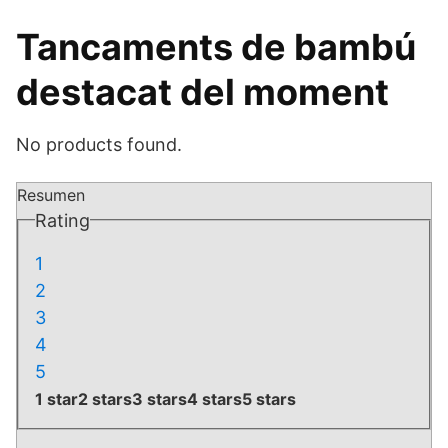
Tancaments de bambú
destacat del moment
No products found.
Resumen
Rating
1
2
3
4
5
1 star
2 stars
3 stars
4 stars
5 stars