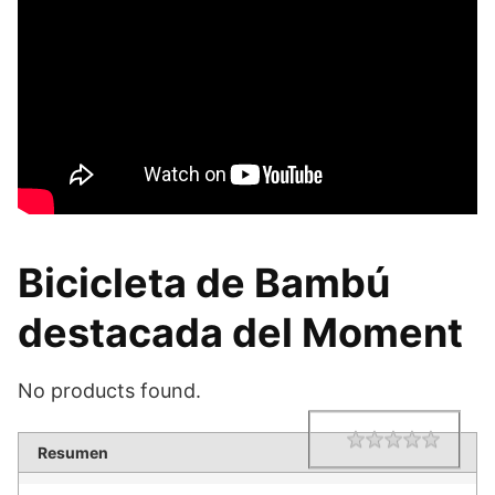
Bicicleta de Bambú
destacada del Moment
No products found.
1 star
2 star
3 star
4 star
5 star
Rating
Resumen