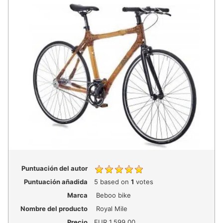
Puntuación del autor
Puntuación añadida
5
based on
1
votes
Marca
Beboo bike
Nombre del producto
Royal Mile
Precio
EUR
1.599,00